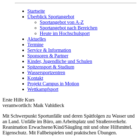
Startseite
Überblick Sportangebot
Sportangebot von A-Z
Sportangebot nach Bereichen
Heute im Hochschulsport
Aktuelles
Termine
Service & Information
Sponsoren & Partner
Kinder, Jugendliche und Schulen
Spitzensport & Studium
Wassersportzentren
Kontakt
Projekt Campus in Motion
Wettkampfsport
Erste Hilfe Kurs
verantwortlich: Maik Vahldieck
Mit Schwerpunkt Sportunfälle und deren Spätfolgen zu Wasser und
an Land. Unfälle im Büro, am Arbeitsplatz und Straßenverkehr.
Reanimation Erwachsene/Kind/Säugling mit und ohne Hilfsmittel.
Eigenschutz. Mit Fallbeispielen und praktischen Übungen.