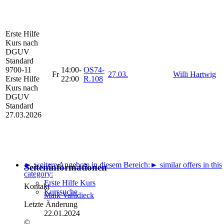
Erste Hilfe
Kurs
nach
DGUV
Standard
9700-11
14:00-
OS74-
Fr
27.03.
Willi Hartwig
Erste Hilfe
22:00
R.108
Kurs nach
DGUV
Standard
27.03.2026
► weitere Angebote in diesem Bereich:
► similar offers in this
Seiteninformationen
category:
Erste Hilfe Kurs
Kontakt
Kurssuche
Maik Vahldieck
Letzte Änderung
22.01.2024
©