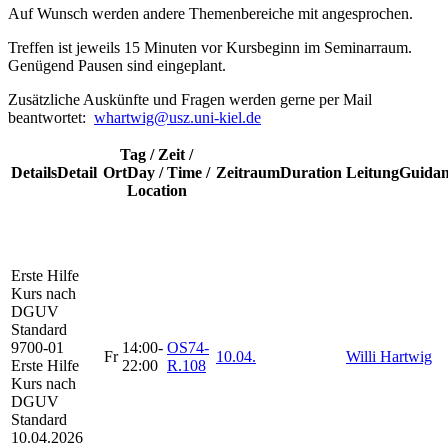
Auf Wunsch werden andere Themenbereiche mit angesprochen.
Treffen ist jeweils 15 Minuten vor Kursbeginn im Seminarraum.
Genügend Pausen sind eingeplant.
Zusätzliche Auskünfte und Fragen werden gerne per Mail
beantwortet:
whartwig@usz.uni-kiel.de
Tag / Zeit /
Details
Detail
Ort
Day / Time /
Zeitraum
Duration
Leitung
Guidan
Location
Erste Hilfe
Kurs
nach
DGUV
Standard
9700-01
14:00-
OS74-
Fr
10.04.
Willi Hartwig
Erste Hilfe
22:00
R.108
Kurs nach
DGUV
Standard
10.04.2026