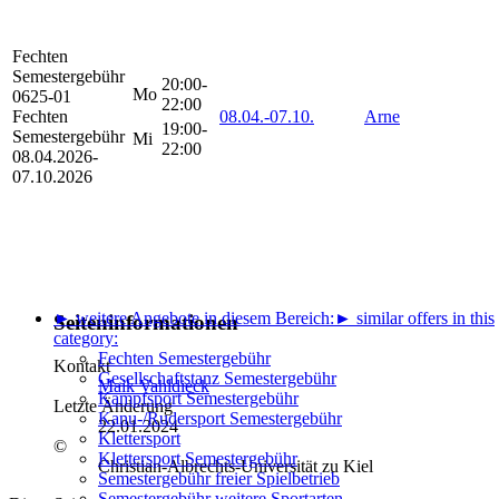
Fechten
Semestergebühr
20:00-
Mo
0625-01
22:00
Fechten
08.04.-
07.10.
Arne
19:00-
Semestergebühr
Mi
22:00
08.04.2026-
07.10.2026
► weitere Angebote in diesem Bereich:
► similar offers in this
Seiteninformationen
category:
Fechten Semestergebühr
Kontakt
Gesellschaftstanz Semestergebühr
Maik Vahldieck
Kampfsport Semestergebühr
Letzte Änderung
Kanu-/Rudersport Semestergebühr
22.01.2024
Klettersport
©
Klettersport Semestergebühr
Christian-Albrechts-Universität zu Kiel
Semestergebühr freier Spielbetrieb
Semestergebühr weitere Sportarten