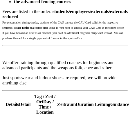
the advanced fencing courses
Fees are listed in the order:
students/employees/externals/externals
reduced
.
For presentation during checks, students of the CAU can use the CAU Card valid for the respective
semester.
Please notice
that before first using it, you need to unlock your CAU Card at the sports office.
If you have booked an offer as an external, you need an additional magnetic stripe card instead. You can
purchase the card for a single payment of 3 euros in the sports office.
We offer training through qualified coaches for beginners and
advanced participants and the weapons foik, epee and saber.
Just sportswear and indoor shoes are required, we will provide
anything else.
Tag / Zeit /
Ort
Day /
Details
Detail
Zeitraum
Duration
Leitung
Guidance
Time /
Location