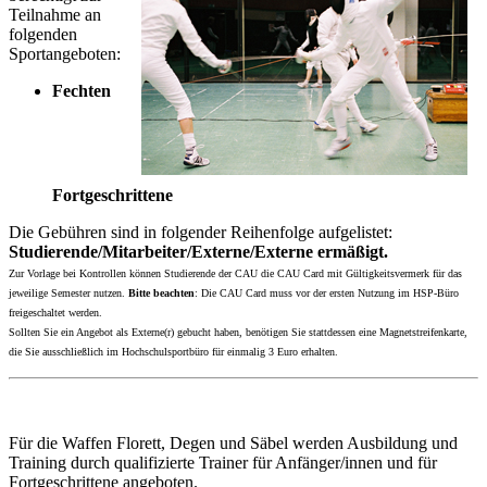
Teilnahme an
folgenden
Sportangeboten:
Fechten
Fortgeschrittene
Die Gebühren sind in folgender Reihenfolge aufgelistet:
Studierende/Mitarbeiter/Externe/Externe ermäßigt.
Zur Vorlage bei Kontrollen können Studierende der CAU die CAU Card mit Gültigkeitsvermerk für das
jeweilige Semester nutzen.
Bitte beachten
: Die CAU Card muss vor der ersten Nutzung im HSP-Büro
freigeschaltet werden.
Sollten Sie ein Angebot als Externe(r) gebucht haben, benötigen Sie stattdessen eine Magnetstreifenkarte,
die Sie ausschließlich im Hochschulsportbüro für einmalig 3 Euro erhalten.
Für die Waffen Florett, Degen und Säbel werden Ausbildung und
Training durch qualifizierte Trainer für Anfänger/innen und für
Fortgeschrittene angeboten.