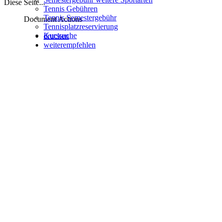
Diese Seite...
Tennis Gebühren
Tennis Semestergebühr
Document Actions
Tennisplatzreservierung
Kurssuche
drucken
weiterempfehlen