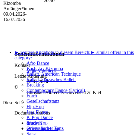
20:30
Kizomba
Anfänger*innen
09.04.2026-
16.07.2026
► weitere Angebote in diesem Bereich:
► similar offers in this
Seiteninformationen
category:
Afro Dance
Kontakt
Bachata / Kizomba
Maik Vahldieck
Ballett, American Technique
Letzte Änderung
Ballett, klassisches Ballett
22.01.2024
Breaking
©
Contemporary Dance (Lyrical)
Christian-Albrechts-Universität zu Kiel
Forró
Gesellschaftstanz
Diese Seite...
Hip-Hop
Jazz Dance
Document Actions
K-Pop Dance
Lindy Hop
drucken
Orientalischer Tanz
weiterempfehlen
Salsa