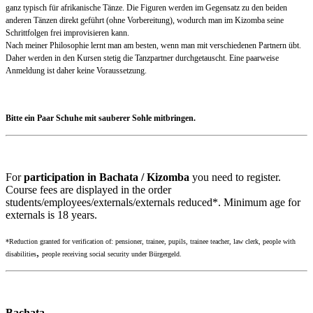
ganz typisch für afrikanische Tänze. Die Figuren werden im Gegensatz zu den beiden
anderen Tänzen direkt geführt (ohne Vorbereitung), wodurch man im Kizomba seine
Schrittfolgen frei improvisieren kann.
Nach meiner Philosophie lernt man am besten, wenn man mit verschiedenen Partnern übt.
Daher werden in den Kursen stetig die Tanzpartner durchgetauscht. Eine paarweise
Anmeldung ist daher keine Voraussetzung.
Bitte ein Paar Schuhe mit sauberer Sohle mitbringen.
For
participation in Bachata
/ Kizomba
you need to register.
Course fees are displayed in the order
students/employees/externals/externals reduced*. Minimum age for
externals is 18 years.
*Reduction granted for verification of: pensioner, trainee, pupils, trainee teacher, law clerk,
people with
,
disabilities
people receiving social security under Bürgergeld.
Bachata