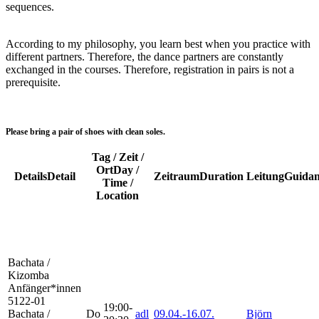
sequences.
According to my philosophy, you learn best when you practice with
different partners. Therefore, the dance partners are constantly
exchanged in the courses. Therefore, registration in pairs is not a
prerequisite.
Please bring a pair of shoes with clean soles.
Tag / Zeit /
Ort
Day /
Details
Detail
Zeitraum
Duration
Leitung
Guidan
Time /
Location
Bachata /
Kizomba
Anfänger*innen
5122-01
19:00-
Bachata /
Do
adl
09.04.-
16.07.
Björn