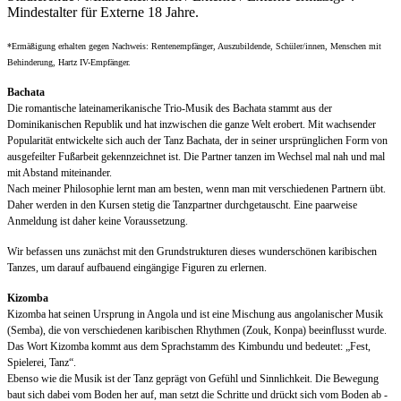
Mindestalter für Externe 18 Jahre.
*Ermäßigung erhalten gegen Nachweis: Rentenempfänger, Auszubildende, Schüler/innen, Menschen mit
Behinderung, Hartz IV-Empfänger.
Bachata
Die romantische lateinamerikanische Trio-Musik des Bachata stammt aus der
Dominikanischen Republik und hat inzwischen die ganze Welt erobert. Mit wachsender
Popularität entwickelte sich auch der Tanz Bachata, der in seiner ursprünglichen Form von
ausgefeilter Fußarbeit gekennzeichnet ist. Die Partner tanzen im Wechsel mal nah und mal
mit Abstand miteinander.
Nach meiner Philosophie lernt man am besten, wenn man mit verschiedenen Partnern übt.
Daher werden in den Kursen stetig die Tanzpartner durchgetauscht. Eine paarweise
Anmeldung ist daher keine Voraussetzung.
Wir bef
assen uns zunächst mit den Grundstrukturen dieses wunderschönen karibischen
Tanzes, um darauf aufbauend eingängige Figuren zu erlernen.
Kizomba
Kizomba hat seinen Ursprung in Angola und ist eine Mischung aus angolanischer Musik
(Semba), die von verschiedenen karibischen Rhythmen (Zouk, Konpa) beeinflusst wurde.
Das Wort Kizomba kommt aus dem Sprachstamm des Kimbundu und bedeutet: „Fest,
Spielerei, Tanz“.
Ebenso wie die Musik ist der Tanz geprägt von Gefühl und Sinnlichkeit. Die Bewegung
baut sich dabei vom Boden her auf, man setzt die Schritte und drückt sich vom Boden ab -